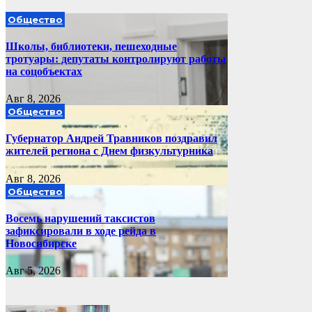
Общество
Школы, библиотеки, пешеходные
тротуары: депутаты контролируют работы
на соцобъектах
Авг 8, 2026
Общество
Губернатор Андрей Травников поздравил
жителей региона с Днем физкультурника
Авг 8, 2026
Общество
Восемь нарушений таксистов
зафиксировали в ходе рейда в
Новосибирске
Авг 5, 2026