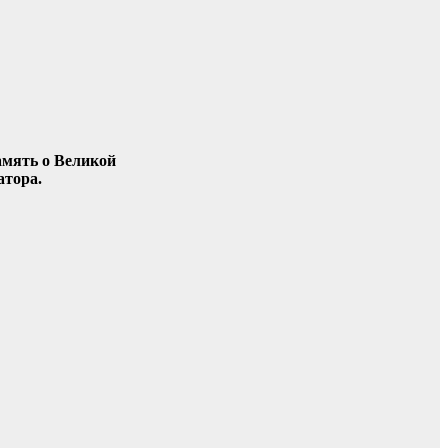
амять о Великой
атора.