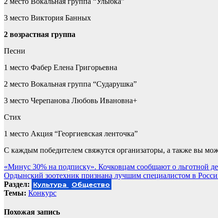
2 место Вокальная группа “Улыбка”
3 место Виктория Банных
2 возрастная группа
Песни
1 место Фабер Елена Григорьевна
2 место Вокальная группа “Сударушка”
3 место Черепанова Любовь Ивановна+
Стих
1 место Акция “Георгиевская ленточка”
С каждым победителем свяжутся организаторы, а также вы мож
Навигация
«Минус 30% на подписку». Кочковцам сообщают о льготной де
Ордынский зоотехник признана лучшим специалистом в Росс
по
Раздел:
Культура
Общество
записям
Темы:
Конкурс
Похожая запись