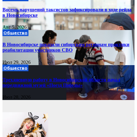
Восемь нарушений таксистов зафиксировали в ходе рейда
в Новосибирске
Авг 5, 2026
Общество
В Новосибирске показали сибирским регионам практики
реабилитации участников СВО
Июл 29, 2026
Общество
Трехдневную работу в Новосибирской области начал
передвижной музей «Поезд Победы»
Июл 28, 2026