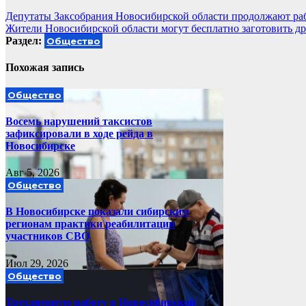
Навигация
Депутаты Заксобрания Новосибирской области продолжают раб
Жители Новосибирской области могут бесплатно заготовить д
по
Раздел:
Общество
записям
Похожая запись
Общество
Восемь нарушений таксистов
зафиксировали в ходе рейда в
Новосибирске
Авг 5, 2026
Общество
В Новосибирске показали сибирским
регионам практики реабилитации
участников СВО
Июл 29, 2026
Общество
Трехдневную работу в Новосибирской