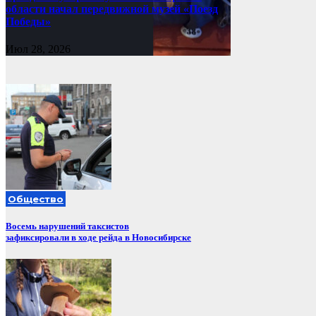
области начал передвижной музей «Поезд
Победы»
Июл 28, 2026
Общество
Восемь нарушений таксистов
зафиксировали в ходе рейда в Новосибирске