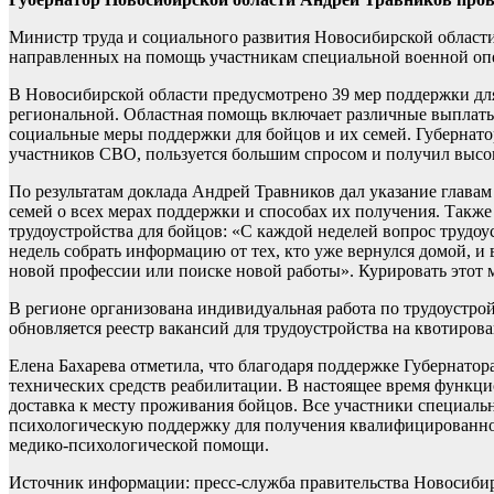
Министр труда и социального развития Новосибирской област
направленных на помощь участникам специальной военной опе
В Новосибирской области предусмотрено 39 мер поддержки для
региональной. Областная помощь включает различные выплаты 
социальные меры поддержки для бойцов и их семей. Губернат
участников СВО, пользуется большим спросом и получил высок
По результатам доклада Андрей Травников дал указание глав
семей о всех мерах поддержки и способах их получения. Такж
трудоустройства для бойцов: «С каждой неделей вопрос трудоу
недель собрать информацию от тех, кто уже вернулся домой, и
новой профессии или поиске новой работы». Курировать этот 
В регионе организована индивидуальная работа по трудоустро
обновляется реестр вакансий для трудоустройства на квотиров
Елена Бахарева отметила, что благодаря поддержке Губернато
технических средств реабилитации. В настоящее время функцио
доставка к месту проживания бойцов. Все участники специал
психологическую поддержку для получения квалифицированной
медико-психологической помощи.
Источник информации: пресс-служба правительства Новосиби