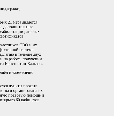
 поддержки,
рых 21 мера является
кже дополнительные
реабилитации раненых
 сертификатов
участников СВО и их
ффективной системы
едлагаю в течение двух
и на работе, получении
ти Константин Хальзов.
мещён и ежемесячно
аются пункты проката
дства и организована их
атную правовую помощь и
открыто 60 кабинетов