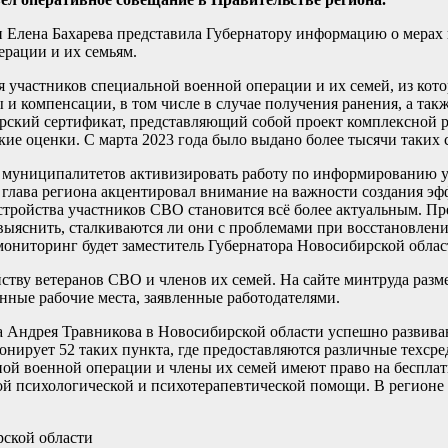
и Елена Бахарева представила Губернатору информацию о мерах
рации и их семьям.
 участников специальной военной операции и их семей, из кото
и компенсации, в том числе в случае получения ранения, а та
орский сертификат, представляющий собой проект комплексной 
ие оценки. С марта 2023 года было выдано более тысячи таких
ам муниципалитетов активизировать работу по информированию 
е глава региона акцентировал внимание на важности создания э
стройства участников СВО становится всё более актуальным. Пр
 выяснить, сталкиваются ли они с проблемами при восстановлени
мониторинг будет заместитель Губернатора Новосибирской облас
йству ветеранов СВО и членов их семей. На сайте минтруда раз
анные рабочие места, заявленные работодателями.
ра Андрея Травникова в Новосибирской области успешно развив
нирует 52 таких пункта, где предоставляются различные техсре
ьной военной операции и члены их семей имеют право на беспл
 психологической и психотерапевтической помощи. В регионе 
рской области