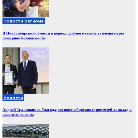
Новости региона
В Новосибирской области в период грибного сезона усилены меры
пожарной безопасности
Новости
Андрей Травников поблагодарил новосибирских строителей за вклад в
развитие региона