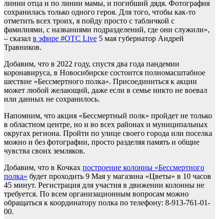
линии отца и по линии мамы, и погибший дядя. Фотография
сохранилась только одного героя. Для того, чтобы как-то
отметить всех троих, я пойду просто с табличкой с
фамилиями, с названиями подразделений, где они служили»,
– сказал
в эфире #ОТС Live
5 мая губернатор Андрей
Травников.
Добавим, что в 2022 году, спустя два года пандемии
коронавируса, в Новосибирске состоится полномасштабное
шествие «Бессмертного полка». Присоединиться к акции
может любой желающий, даже если в семье никто не воевал
или данных не сохранилось.
Напомним, что акция «Бессмертный полк» пройдет не только
в областном центре, но и во всех районах и муниципальных
округах региона. Пройти по улице своего города или поселка
можно и без фотографии, просто разделяя память и общие
чувства своих земляков.
Добавим, что в Кочках
построение колонны «Бессмертного
полка»
будет проходить 9 Мая у магазина «Цветы» в 10 часов
45 минут. Регистрация для участия в движении колонны не
требуется. По всем организационным вопросам можно
обращаться к координатору полка по телефону: 8-913-761-01-
00.