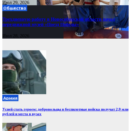
Июл 29, 2026
Общество
Трехдневную работу в Новосибирской области начал
передвижной музей «Поезд Победы»
Июл 28, 2026
Армия
Успей стать героем: добровольцы в беспилотные войска получат 2,9 млн
рублей и места в вузах