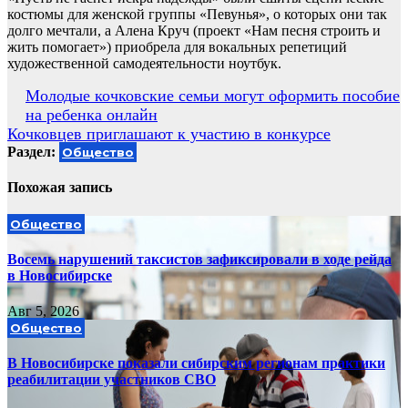
костюмы для женской группы «Певунья», о которых они так
долго мечтали, а Алена Круч (проект «Нам песня строить и
жить помогает») приобрела для вокальных репетиций
художественной самодеятельности ноутбук.
Навигация
Молодые кочковские семьи могут оформить пособие
на ребенка онлайн
по
Кочковцев приглашают к участию в конкурсе
записям
Раздел:
Общество
Похожая запись
Общество
Восемь нарушений таксистов зафиксировали в ходе рейда
в Новосибирске
Авг 5, 2026
Общество
В Новосибирске показали сибирским регионам практики
реабилитации участников СВО