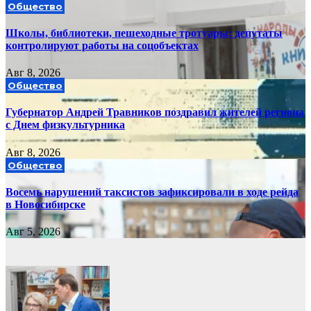
Общество
Школы, библиотеки, пешеходные тротуары: депутаты
контролируют работы на соцобъектах
Авг 8, 2026
Общество
Губернатор Андрей Травников поздравил жителей региона
с Днем физкультурника
Авг 8, 2026
Общество
Восемь нарушений таксистов зафиксировали в ходе рейда
в Новосибирске
Авг 5, 2026