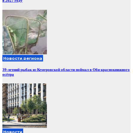
в 2027 году
Новости региона
39-летний рыбак из Кемеровской области поймал в Оби краснокнижного
осётра
Новости