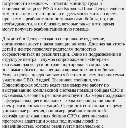
потребности каждого», – отметил министр труда и
социальной защиты РФ Антон Котяков. Плюс Центра ещё и в
том, что в нём есть стационар и здесь могут жить во время
программы реабилитации не только сами бойцы, но, при
необходимости, и их близкие, которые также в это время
могут получать реабилитационную помощь.
Для детей в Центре создано специальное отделение,
организован досуг и развивающие занятия. Дневная занятость
детей в центре позволяет родителям полностью
сосредоточиться на реабилитации. Одно из подразделений в
структуре центра – служба сопровождения «Ветеран»,
оказывающая услуги по транспортировке в социально-
значимые объекты на специализированных автомобилях.
Услуги центра предоставляются бесплатно всем членам семьи
участника СВО. Андрей Травников сообщил, что
Новосибирская область ведёт планомерную работу по
выстраиванию комплексной системы помощи бойцам СВО и
их семьям. Сегодня в регионе действуют 102 меры поддержки
– федеральных, региональных – охватывающих широкий
спектр жизненных ситуаций. Среди них есть по-настоящему
уникальные решения, например, реабилитационный
сертификат для раненых бойцов СВО и региональная
программа адаптации жилья под нужды людей с
инвалидностью, которая реализуется параллельно с