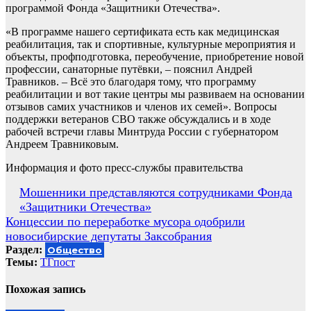
программой Фонда «Защитники Отечества».
«В программе нашего сертификата есть как медицинская
реабилитация, так и спортивные, культурные мероприятия и
объекты, профподготовка, переобучение, приобретение новой
профессии, санаторные путёвки, – пояснил Андрей
Травников. – Всё это благодаря тому, что программу
реабилитации и вот такие центры мы развиваем на основании
отзывов самих участников и членов их семей». Вопросы
поддержки ветеранов СВО также обсуждались и в ходе
рабочей встречи главы Минтруда России с губернатором
Андреем Травниковым.
Информация и фото пресс-службы правительства
Навигация
Мошенники представляются сотрудниками Фонда
«Защитники Отечества»
по
Концессии по переработке мусора одобрили
записям
новосибирские депутаты Заксобрания
Раздел:
Общество
Темы:
ТГпост
Похожая запись