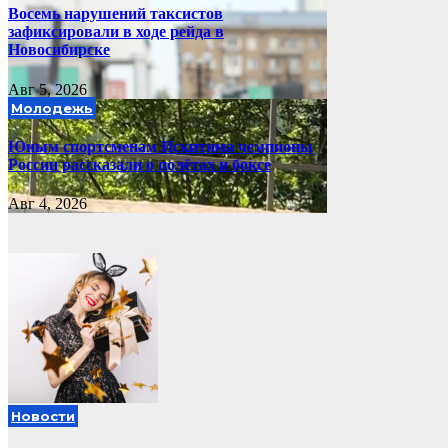
Восемь нарушений таксистов
зафиксировали в ходе рейда в
Новосибирске
Авг 5, 2026
Молодежь
Юным спортсменам Искитима чемпионы
России рассказали о полётах и боксе
Авг 4, 2026
Новости