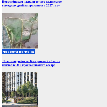
Новосибирцам назвали точное количество
выходных дней на праздники в 2027 году
Новости региона
39-летний рыбак из Кемеровской области
поймал в Оби краснокнижного осётра