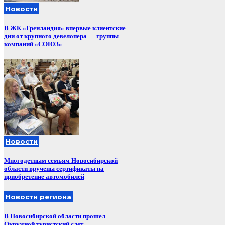
Новости
В ЖК «Гренландия» впервые клиентские
дни от крупного девелопера — группы
компаний «СОЮЗ»
Новости
Многодетным семьям Новосибирской
области вручены сертификаты на
приобретение автомобилей
Новости региона
В Новосибирской области прошел
Окружной туристский слет