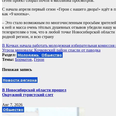
сетей проект собрал почти 4 миллиона просмотров.
С начала апреля первый сезон «Герои с нашего двора!» идёт в 
как «9 кнопка».
– Это стало возможным по многочисленным просьбам зрителей,
к ней и масса очень тёплых душевных отзывов убедили нашу к
телезрителям о том, что в любой точке Новосибирской области 
родной регион, и всю страну
Навигация
В Кочках начала работать молодежная избирательная комиссия 
Угроза миновала: Кочковский район спасли от паводка
по
Раздел:
Молодежь
Общество
записям
Темы:
Борматов
,
Герои
Похожая запись
Новости региона
В Новосибирской области прошел
Окружной туристский слет
Авг 7, 2026
Общество