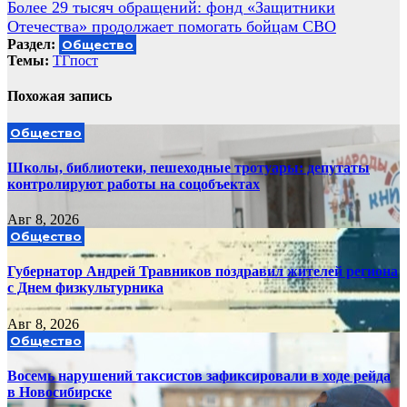
Более 29 тысяч обращений: фонд «Защитники
записям
Отечества» продолжает помогать бойцам СВО
Раздел:
Общество
Темы:
ТГпост
Похожая запись
Общество
Школы, библиотеки, пешеходные тротуары: депутаты
контролируют работы на соцобъектах
Авг 8, 2026
Общество
Губернатор Андрей Травников поздравил жителей региона
с Днем физкультурника
Авг 8, 2026
Общество
Восемь нарушений таксистов зафиксировали в ходе рейда
в Новосибирске