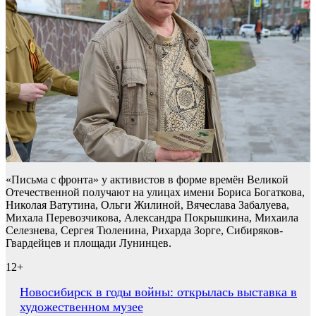
«Письма с фронта» у активистов в форме времён Великой
Отечественной получают на улицах имени Бориса Богаткова,
Николая Ватутина, Ольги Жилиной, Вячеслава Забалуева,
Михала Перевозчикова, Александра Покрышкина, Михаила
Селезнева, Сергея Тюленина, Рихарда Зорге, Сибиряков-
Гвардейцев и площади Лунинцев.
12+
Навигация
Новосибирск в годы войны: открылась выставка в
художественном музее
по