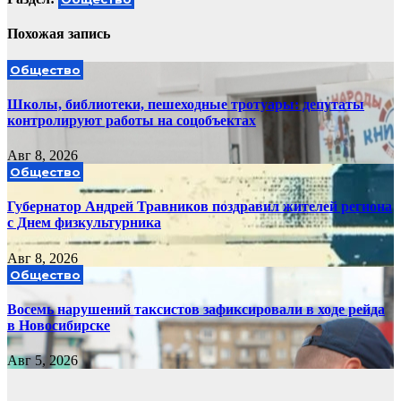
Похожая запись
Общество
Школы, библиотеки, пешеходные тротуары: депутаты
контролируют работы на соцобъектах
Авг 8, 2026
Общество
Губернатор Андрей Травников поздравил жителей региона
с Днем физкультурника
Авг 8, 2026
Общество
Восемь нарушений таксистов зафиксировали в ходе рейда
в Новосибирске
Авг 5, 2026