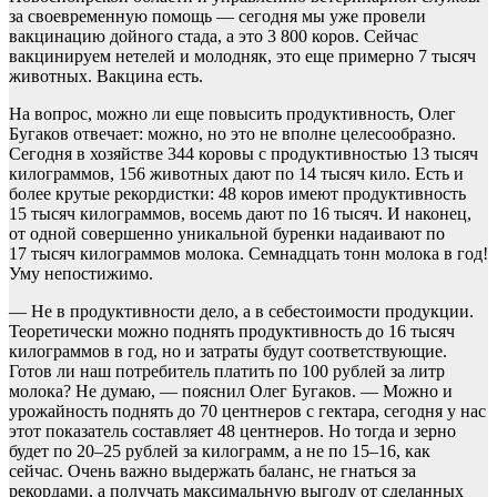
за своевременную помощь — сегодня мы уже провели
вакцинацию дойного стада, а это 3 800 коров. Сейчас
вакцинируем нетелей и молодняк, это еще примерно 7 тысяч
животных. Вакцина есть.
На вопрос, можно ли еще повысить продуктивность, Олег
Бугаков отвечает: можно, но это не вполне целесообразно.
Сегодня в хозяйстве 344 коровы с продуктивностью 13 тысяч
килограммов, 156 животных дают по 14 тысяч кило. Есть и
более крутые рекордистки: 48 коров имеют продуктивность
15 тысяч килограммов, восемь дают по 16 тысяч. И наконец,
от одной совершенно уникальной буренки надаивают по
17 тысяч килограммов молока. Семнадцать тонн молока в год!
Уму непостижимо.
— Не в продуктивности дело, а в себестоимости продукции.
Теоретически можно поднять продуктивность до 16 тысяч
килограммов в год, но и затраты будут соответствующие.
Готов ли наш потребитель платить по 100 рублей за литр
молока? Не думаю, — пояснил Олег Бугаков. — Можно и
урожайность поднять до 70 центнеров с гектара, сегодня у нас
этот показатель составляет 48 центнеров. Но тогда и зерно
будет по 20–25 рублей за килограмм, а не по 15–16, как
сейчас. Очень важно выдержать баланс, не гнаться за
рекордами, а получать максимальную выгоду от сделанных