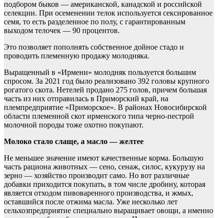
подбором быков — американской, канадской и российской
селекции. При осеменении телок используется сексированное
семя, то есть разделенное по полу, с гарантированным
выходом телочек — 90 процентов.
Это позволяет пополнять собственное дойное стадо и
проводить племенную продажу молодняка.
Выращенный в «Ирмени» молодняк пользуется большим
спросом. За 2021 год было реализовано 392 головы крупного
рогатого скота. Нетелей продано 275 голов, причем большая
часть из них отправилась в Приморский край, на
племпредприятие «Приморское». В районах Новосибирской
области племенной скот ирменского типа черно-пестрой
молочной породы тоже охотно покупают.
Молоко стало слаще, а масло — желтее
Не меньшее значение имеют качественные корма. Большую
часть рациона животных — сено, сенаж, силос, кукурузу на
зерно — хозяйство производит само. Но вот различные
добавки приходится покупать, в том числе дробину, которая
является отходом пивоваренного производства, и жмых,
оставшийся после отжима масла. Уже несколько лет
сельхозпредприятие специально выращивает овощи, а именно