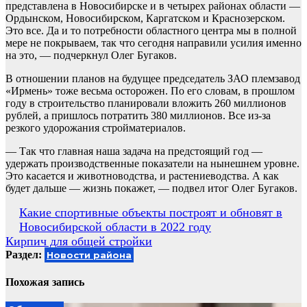
представлена в Новосибирске и в четырех районах области —
Ордынском, Новосибирском, Каргатском и Краснозерском.
Это все. Да и то потребности областного центра мы в полной
мере не покрываем, так что сегодня направили усилия именно
на это, — подчеркнул Олег Бугаков.
В отношении планов на будущее председатель ЗАО племзавод
«Ирмень» тоже весьма осторожен. По его словам, в прошлом
году в строительство планировали вложить 260 миллионов
рублей, а пришлось потратить 380 миллионов. Все из-за
резкого удорожания стройматериалов.
— Так что главная наша задача на предстоящий год —
удержать производственные показатели на нынешнем уровне.
Это касается и животноводства, и растениеводства. А как
будет дальше — жизнь покажет, — подвел итог Олег Бугаков.
Навигация
Какие спортивные объекты построят и обновят в
Новосибирской области в 2022 году
по
Кирпич для общей стройки
записям
Раздел:
Новости района
Похожая запись