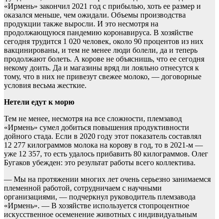
«Ирмень» закончил 2021 год с прибылью, хоть ее размер и
оказался меньше, чем ожидали. Объемы производства
продукции также выросли. И это несмотря на
продолжающуюся пандемию коронавируса. В хозяйстве
сегодня трудится 1 020 человек, около 90 процентов из них
вакцинированы, и тем не менее люди болели, да и теперь
продолжают болеть. А корове не объяснишь, что ее сегодня
некому доить. Да и магазины вряд ли лояльно отнесутся к
тому, что в них не привезут свежее молоко, — договорные
условия весьма жесткие.
Нетели едут к морю
Тем не менее, несмотря на все сложности, племзавод
«Ирмень» сумел добиться повышения продуктивности
дойного стада. Если в 2020 году этот показатель составлял
12 277 килограммов молока на корову в год, то в 2021-м —
уже 12 357, то есть удалось прибавить 80 килограммов. Олег
Бугаков убежден: это результат работы всего коллектива.
— Мы на протяжении многих лет очень серьезно занимаемся
племенной работой, сотрудничаем с научными
организациями, — подчеркнул руководитель племзавода
«Ирмень». — В хозяйстве используется стопроцентное
искусственное осеменение животных с индивидуальным