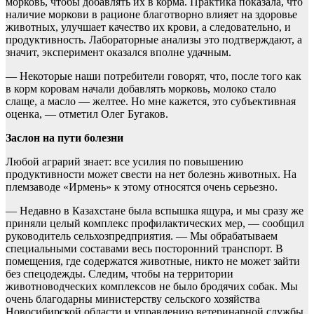
морковь, чтобы добавлять их в корма. Практика показала, что
наличие моркови в рационе благотворно влияет на здоровье
животных, улучшает качество их крови, а следовательно, и
продуктивность. Лабораторные анализы это подтверждают, а
значит, эксперимент оказался вполне удачным.
— Некоторые наши потребители говорят, что, после того как
в корм коровам начали добавлять морковь, молоко стало
слаще, а масло — желтее. Но мне кажется, это субъективная
оценка, — отметил Олег Бугаков.
Заслон на пути болезни
Любой аграрий знает: все усилия по повышению
продуктивности может свести на нет болезнь животных. На
племзаводе «Ирмень» к этому относятся очень серьезно.
— Недавно в Казахстане была вспышка ящура, и мы сразу же
приняли целый комплекс профилактических мер, — сообщил
руководитель сельхозпредприятия. — Мы обрабатываем
специальными составами весь посторонний транспорт. В
помещения, где содержатся животные, никто не может зайти
без спецодежды. Следим, чтобы на территории
животноводческих комплексов не было бродячих собак. Мы
очень благодарны министерству сельского хозяйства
Новосибирской области и управлению ветеринарной службы