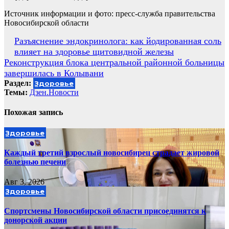
Источник информации и фото: пресс-служба правительства
Новосибирской области
Навигация
Разъяснение эндокринолога: как йодированная соль
влияет на здоровье щитовидной железы
по
Реконструкция блока центральной районной больницы
записям
завершилась в Колывани
Раздел:
Здоровье
Темы:
Дзен.Новости
Похожая запись
Здоровье
Каждый третий взрослый новосибирец страдает жировой
болезнью печени
Авг 3, 2026
Здоровье
Спортсмены Новосибирской области присоединятся к
донорской акции