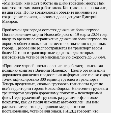
«Мы видим, как идут работы на Димитровском мосту. Нам
кажется, что там мало работников. Контракт, как вы сказали,
на два года. Но по возможности обратите внимание на
сокращение сроков», – рекомендовал депутат Дмитрий
Макаров.
Проблемой для города остается движение большегрузов.
Постановлением мэрии Новосибирска от 19 марта 2024 года
введено временное ограничение движения большегрузов по
дорогам общего пользования местного значения в границах
города. Требование распространяется на транспорт весом
более 12 тонн и транспортные средства, для которых
изготовитель установил максимальную скорость до 30 км/ч.
«Принятое мэрией постановление не работает, – высказал
позицию комитета Валерий Ильенко. – Центр организации
дорожного движения предоставил информацию: только с двух
точек зафиксировано 300 единиц грузового транспорта.
Теперь представьте, сколько грузового транспорта идет по
всей территории города Новосибирска. Нанесение грузовым
транспортом ущерба дорожному полотну – неоспоримый
факт. Перегруженный грузовик разрушает асфальтовое
покрытие, как 20 тысяч легковых автомобилей. Вы нам
рассказываете, что предприняли меры, вынесли
постановление, установили знаки. ГИБДД говорит, что