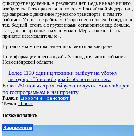
фиксирует нарушения. А результата нет. Ведь не надо ничего
изобретать. Есть практика по городам Российской Федерации,
где запрещено движение грузового транспорта, и там это
работает. У нас – не работает. Скоро снег, гололед. Город, он и
так, бедный, стоит, а с грузовиками остановится еще больше.
Так дальше продолжаться не может. Меры должны быть
приняты незамедлительно».
Принятые комитетом решения остаются на контроле.
По информации пресс-службы Законодательного собрания
Новосибирской области
Навигация
Более 1150 единиц техники выйдут на уборку
автодорог Новосибирской области от снега
по
Более 250 новых троллейбусов получил Новосибирск
записям
по госпрограммам и нацпроекту
Раздел:
Дороги и Транспорт
Темы:
ТГпост
Похожая запись
Нацпроекты