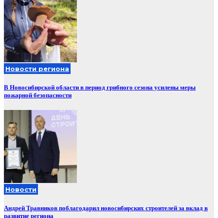
Новости региона
В Новосибирской области в период грибного сезона усилены меры
пожарной безопасности
Новости
Андрей Травников поблагодарил новосибирских строителей за вклад в
развитие региона