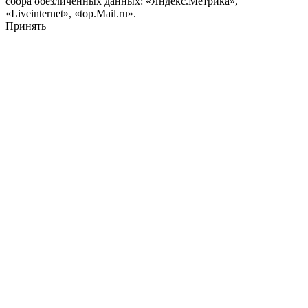
сбора обезличенных данных: «Яндекс.Метрика»,
«Liveinternet», «top.Mail.ru».
Принять