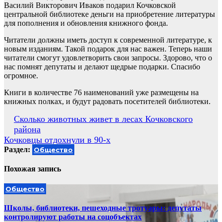
Василий Викторович Иваков подарил Кочковской
центральной библиотеке деньги на приобретение литературы
для пополнения и обновления книжного фонда.
Читатели должны иметь доступ к современной литературе, к
новым изданиям. Такой подарок для нас важен. Теперь наши
читатели смогут удовлетворить свои запросы. Здорово, что о
нас помнят депутаты и делают щедрые подарки. Спасибо
огромное.
Книги в количестве 76 наименований уже размещены на
книжных полках, и будут радовать посетителей библиотеки.
Навигация
Сколько животных живет в лесах Кочковского
района
по
Кочковцы отдохнули в 90-х
записям
Раздел:
Общество
Похожая запись
Общество
Школы, библиотеки, пешеходные тротуары: депутаты
контролируют работы на соцобъектах