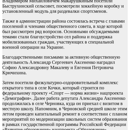
Владимиром Михайловичем Макарушкиным посетили
Быструхинский сельсовет, посмотрели хоккейную коробку и
установленный модуль для раздевалки спортсменов.
Также в администрации района состоялась встреча с главами
поселений и членами общественного совета, в ходе которой
был рассмотрен ряд вопросов. Основными обсуждаемыми
темами стали благоустройство сел района и поддержка
мобилизованных граждан, участвующих в специальной
военной операции на Украине.
Благодарственными письмами за активную общественную
деятельность Александр Сергеевич Аксененко наградил
Софию Александровну Макалеву и Евгения Петровича
Крючихина.
Затем посетили физкультурно-оздоровительный комплекс
открытого типа в селе Кочки, который строится по
федеральному проекту «Спорт — норма жизни» нацпроекта
«Демография». Далее работа депутата Александра Аксененко
продолжилась в селе Черновка, куда он приехал с визитом в
местную школу. Напомним, в Черновской средней школе этим
летом проведен капитальный ремонт в соответствии с планом
мероприятий по модернизации школьных систем образования
в рамках государственной программы Российской Федерации
«Развитие образования» нацпроекта «Образование».