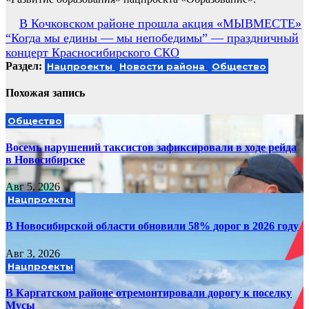
Навигация
В Кочковском районе прошла акция «МЫВМЕСТЕ»
“Когда мы едины — мы непобедимы” — праздничный
по
концерт Красносибирского СКО
записям
Раздел:
Нацпроекты
Новости района
Общество
Похожая запись
Общество
Восемь нарушений таксистов зафиксировали в ходе рейда
в Новосибирске
Авг 5, 2026
Нацпроекты
В Новосибирской области обновили 58% дорог в 2026 году
Авг 3, 2026
Нацпроекты
В Каргатском районе отремонтировали дорогу к поселку
Мусы