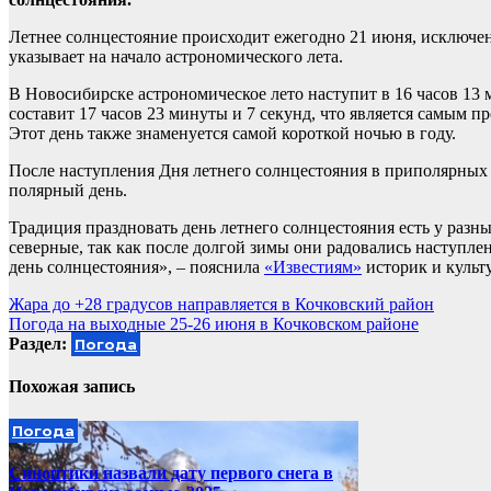
Летнее солнцестояние происходит ежегодно 21 июня, исключен
указывает на начало астрономического лета.
В Новосибирске астрономическое лето наступит в 16 часов 13 
составит 17 часов 23 минуты и 7 секунд, что является самым 
Этот день также знаменуется самой короткой ночью в году.
После наступления Дня летнего солнцестояния в приполярных 
полярный день.
Традиция праздновать день летнего солнцестояния есть у разн
северные, так как после долгой зимы они радовались наступле
день солнцестояния», – пояснила
«Известиям»
историк и культ
Навигация
Жара до +28 градусов направляется в Кочковский район
Погода на выходные 25-26 июня в Кочковском районе
по
Раздел:
Погода
записям
Похожая запись
Погода
Синоптики назвали дату первого снега в