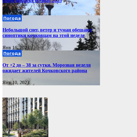
Новосибирске осенью-2025
Авг 30, 2025
Погода
Небольшой снег, ветер и туман обещают
синоптики кочковцам на этой неделе
Янв 16, 2023
Погода
От +2 до – 38 за сутки. Морозная неделя
ожидает жителей Кочковского района
Янв 10, 2023