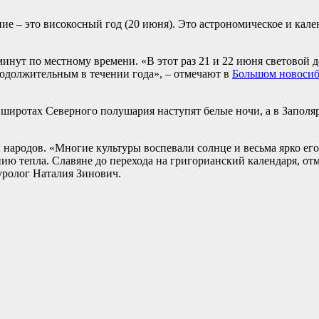
ие – это високосный год (20 июня). Это астрономическое и кал
минут по местному времени. «В этот раз 21 и 22 июня световой 
продолжительным в течении года», – отмечают в
Большом новосиб
широтах Северного полушария наступят белые ночи, а в Заполяр
ы народов. «Многие культуры воспевали солнце и весьма ярко ег
нию тепла. Славяне до перехода на григорианский календаря, от
уролог Наталия Зинович.