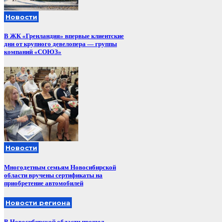
Новости
В ЖК «Гренландия» впервые клиентские
дни от крупного девелопера — группы
компаний «СОЮЗ»
Новости
Многодетным семьям Новосибирской
области вручены сертификаты на
приобретение автомобилей
Новости региона
В Новосибирской области прошел