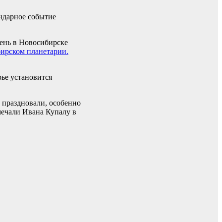
ендарное событие
день в Новосибирске
ирском планетарии.
ье установится
о праздновали, особенно
мечали Ивана Купалу в