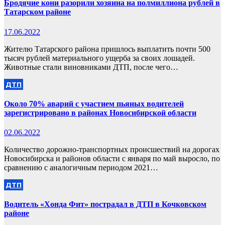
Бродячие кони разорили хозяина на полмиллиона рублей в
Татарском районе
17.06.2022
Жителю Татарского района пришлось выплатить почти 500
тысяч рублей материального ущерба за своих лошадей.
Животные стали виновниками ДТП, после чего…
ДТП
Около 70% аварий с участием пьяных водителей
зарегистрировано в районах Новосибирской области
02.06.2022
Количество дорожно-транспортных происшествий на дорогах
Новосибирска и районов области с января по май выросло, по
сравнению с аналогичным периодом 2021…
ДТП
Водитель «Хонда Фит» пострадал в ДТП в Кочковском
районе