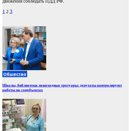
движения соблюдать ПДД РФ.
Пагинация
1
3
2
записей
Общество
Школы, библиотеки, пешеходные тротуары: депутаты контролируют
работы на соцобъектах