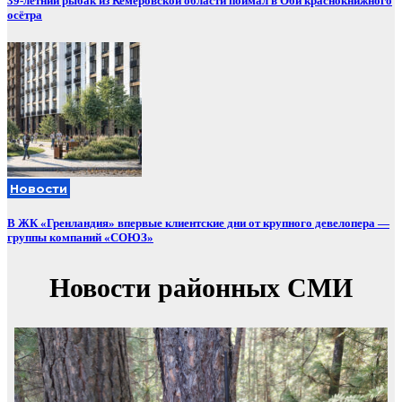
39-летний рыбак из Кемеровской области поймал в Оби краснокнижного
осётра
Новости
В ЖК «Гренландия» впервые клиентские дни от крупного девелопера —
группы компаний «СОЮЗ»