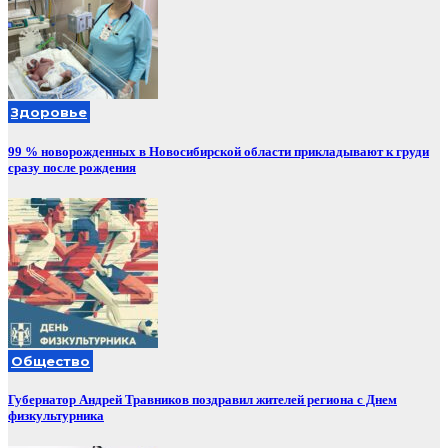
Здоровье
99 % новорожденных в Новосибирской области прикладывают к груди
сразу после рождения
Общество
Губернатор Андрей Травников поздравил жителей региона с Днем
физкультурника