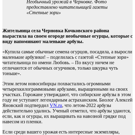
Необычный урожай в Черновке. Фото
предоставлено читательницей газеты
«Степные зори»
Жительница села Черновка Кочковского района
вырастила на своем огороде необычные огурцы, которые с
виду напоминают маленькие арбузы.
«Купила самые обычные семена огурцов, посадила, а выросли
маленькие арбузики! – поделилась с газетой «Степные зори»
читательница по имени Любовь. – По вкусу ничем не
отличаются от обычных огурчиков, только шкурка чуть
тоньше».
Этим летом новосибирцы похвастались огромными
четырехкилограммовыми арбузами, выращенными на своих
участках. Горожане утверждают, что сибирские арбузы в этом
году не уступают легендарным астраханским. Биолог Алексей
Яновский подтвердил
VN.ru
, что летом-2022 арбузы
действительно удались. Ученый отметил, что арбузы удаются,
если, как и огурцы, их выращивать на навозной грядке под
навесом из пленки.
Если среди вашего урожая есть интересные экземпляры,