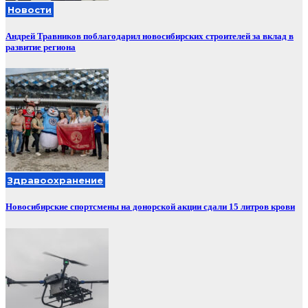
Новости
Андрей Травников поблагодарил новосибирских строителей за вклад в
развитие региона
Здравоохранение
Новосибирские спортсмены на донорской акции сдали 15 литров крови