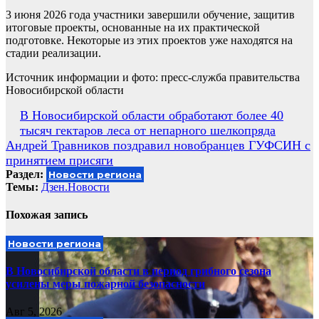
3 июня 2026 года участники завершили обучение, защитив
итоговые проекты, основанные на их практической
подготовке. Некоторые из этих проектов уже находятся на
стадии реализации.
Источник информации и фото: пресс-служба правительства
Новосибирской области
Навигация
В Новосибирской области обработают более 40
тысяч гектаров леса от непарного шелкопряда
по
Андрей Травников поздравил новобранцев ГУФСИН с
записям
принятием присяги
Раздел:
Новости региона
Темы:
Дзен.Новости
Похожая запись
Новости региона
В Новосибирской области в период грибного сезона
усилены меры пожарной безопасности
Авг 5, 2026