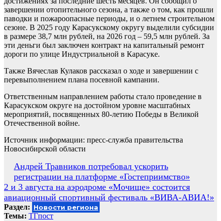
достижениях за последние шесть месяцев. Он сообщил о
завершении отопительного сезона, а также о том, как прошли
паводки и пожароопасные периоды, и о летнем строительном
сезоне. В 2025 году Карасукскому округу выделили субсидии
в размере 38,7 млн рублей, на 2026 год – 59,5 млн рублей. За
эти деньги был заключен контракт на капитальный ремонт
дороги по улице Индустриальной в Карасуке.
Также Вячеслав Кулаков рассказал о ходе и завершении с
перевыполнением плана посевной кампании.
Ответственным направлением работы стало проведение в
Карасукском округе на достойном уровне масштабных
мероприятий, посвященных 80-летию Победы в Великой
Отечественной войне.
Источник информации: пресс-служба правительства
Новосибирской области
Навигация
Андрей Травников потребовал ускорить
регистрации на платформе «Гостеприимство»
по
2 и 3 августа на аэродроме «Мочище» состоится
записям
авиационный спортивный фестиваль «ВИВА-АВИА!»
Раздел:
Новости региона
Темы:
ТГпост