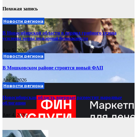
Похожая запись
Новости региона
В Новосибирской области в период грибного сезона
усилены меры пожарной безопасности
Авг 5, 2026
Новости региона
В Мошковском районе строится новый ФАП
Авг 4, 2026
Новости региона
Новосибирская область впервые разместит народные
облигации
Авг 4, 2026