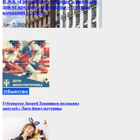
В ЖК «Гренландия» впервые клиентские
дни от крупного девелопера — группы
компаний «СОЮЗ»
Авг 7, 2026
Общество
Губернатор Андрей Травников поздравил
жителей с Днем физкультурника