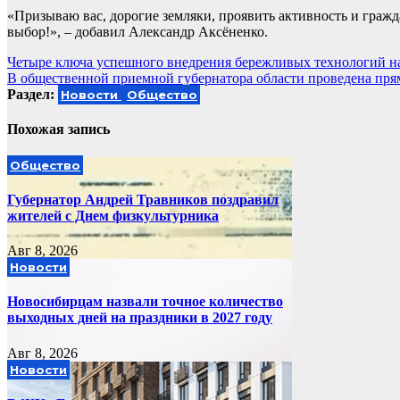
«Призываю вас, дорогие земляки, проявить активность и гражд
выбор!», – добавил Александр Аксёненко.
Навигация
Четыре ключа успешного внедрения бережливых технологий н
В общественной приемной губернатора области проведена пря
по
Раздел:
Новости
Общество
записям
Похожая запись
Общество
Губернатор Андрей Травников поздравил
жителей с Днем физкультурника
Авг 8, 2026
Новости
Новосибирцам назвали точное количество
выходных дней на праздники в 2027 году
Авг 8, 2026
Новости