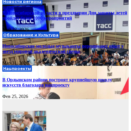
Новости региона
В Новосибирской области в преддверии Дня защиты детей
пройдет более 1000 мероприятий
Май 27, 2026
Образование и Культура
Новосибирские молодые музыканты перенимают опыт у
звезд мировой академической сцены
Мар 31, 2026
Нацпроекты
В Ордынском районе построят крупнейшую школу
искусств благодаря нацпроекту
Фев 25, 2026