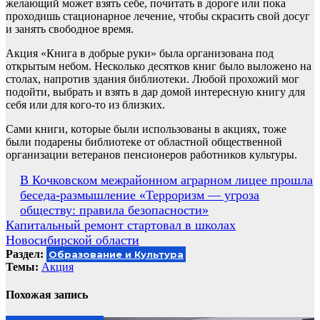
желающий может взять себе, почитать в дороге или пока
проходишь стационарное лечение, чтобы скрасить свой досуг
и занять свободное время.
Акция «Книга в добрые руки» была организована под
открытым небом. Несколько десятков книг было выложено на
столах, напротив здания библиотеки. Любой прохожий мог
подойти, выбрать и взять в дар домой интересную книгу для
себя или для кого-то из близких.
Сами книги, которые были использованы в акциях, тоже
были подарены библиотеке от областной общественной
организации ветеранов пенсионеров работников культуры.
Навигация
В Кочковском межрайонном аграрном лицее прошла
беседа-размышление «Терроризм — угроза
по
обществу: правила безопасности»
записям
Капитальный ремонт стартовал в школах
Новосибирской области
Раздел:
Образование и Культура
Темы:
Акция
Похожая запись