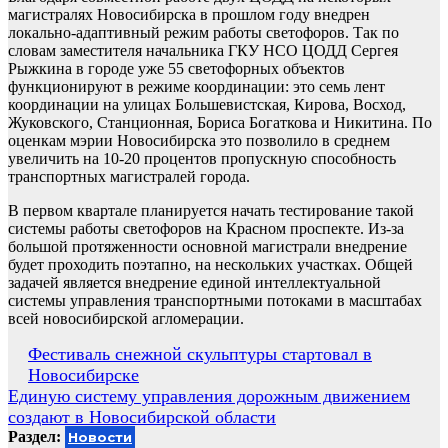
магистралях Новосибирска в прошлом году внедрен
локально-адаптивный режим работы светофоров. Так по
словам заместителя начальника ГКУ НСО ЦОДД Сергея
Рыжкина в городе уже 55 светофорных объектов
функционируют в режиме координации: это семь лент
координации на улицах Большевистская, Кирова, Восход,
Жуковского, Станционная, Бориса Богаткова и Никитина. По
оценкам мэрии Новосибирска это позволило в среднем
увеличить на 10-20 процентов пропускную способность
транспортных магистралей города.
В первом квартале планируется начать тестирование такой
системы работы светофоров на Красном проспекте. Из-за
большой протяженности основной магистрали внедрение
будет проходить поэтапно, на нескольких участках. Общей
задачей является внедрение единой интеллектуальной
системы управления транспортными потоками в масштабах
всей новосибирской агломерации.
Навигация
Фестиваль снежной скульптуры стартовал в
Новосибирске
по
Единую систему управления дорожным движением
записям
создают в Новосибирской области
Раздел:
Новости