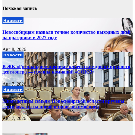
Похожая запись
Новости
Новосибирцам назвали точное количество выходных дней
на праздники в 2027 году
Авг 8, 2026
Новости
В ЖК «Гренландия» впервые клиентские дни от крупного
девелопера — группы компаний «СОЮЗ»
Авг 7, 2026
Новости
Многодетным семьям Новосибирской области вручены
сертификаты на приобретение автомобилей
Авг 7, 2026