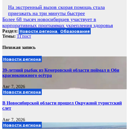
Навигация
На экстренный вызов скорая помощь стала
приезжать на три минуты быстрее
по
Более 68 тысяч новосибирцев участвует в
записям
корпоративных программах укрепления здоровья
Раздел:
Новости региона
Образование
Темы:
ТГпост
Похожая запись
Новости региона
39-летний рыбак из Кемеровской области поймал в Оби
краснокнижного осётра
Авг 7, 2026
Новости региона
В Новосибирской области прошел Окружной туристский
слет
Авг 7, 2026
Новости региона