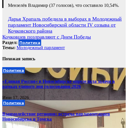
Мензелёв Владимир (37 голосов), что составило 10,54%.
Навигация
Дарья Храпаль победила в выборах в Молодежный
парламент Новосибирской области IV созыва от
по
Кочковского района
записям
Кочковцев поздравляют с Днем Победы
Раздел:
Политика
Темы:
Молодежный парламент
Похожая запись
Политика
«Единая Россия» в Новосибирске определила задачи в
рамках единого дня голосования-2026
Июн 17, 2026
Политика
Взаимодействие регионов: встреча парламентариев
Новосибирска и Томска