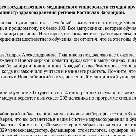
о государственного медицинского университета сегодня вру
министр здравоохранения региона Ростислав Заблоцкий.
нского университета – лечебный – выпустил в этом году 356 че
, в прошлом году их было 103. Все выпускники, которые обуча
ольницах региона. Некоторые, по соглашению с работодателем, 
ершением шестилетнего обучения, он отметил, что за эти годы 
сти Андрея Александровича Травникова поздравляю вас с оконч
еждения Новосибирской области нуждаются в выпускниках, и я 
ные больницы и поликлиники. Каждый из вас будет профессиона
, когда вы закончили учиться и начинаете работать. Помните, чт
 опять в Новосибирский государственный медицинский универс
и обучение 30 студентов из 14 иностранных государств, таких 
ду медуниверситет выпускает 203 целевика по программе специал
блоцкий поблагодарил выпускников за выбор профессии: «Кто-т
верен, что вы останетесь в нашей системе здравоохранения и буд
асти». Кроме того, 600 медсестер и медбратьев выпустил в эт
329 человек: медсестер, фельдшеров, стоматологов, акушерок, л
ности «Сестринское дело» медколледж в этом году оканчивают р