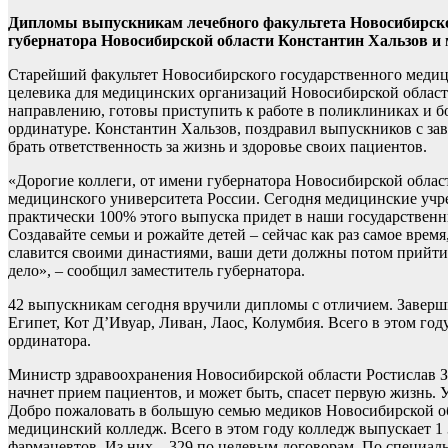
Дипломы выпускникам лечебного факультета Новосибирског
губернатора Новосибирской области Константин Хальзов и 
Старейший факультет Новосибирского государственного медици
целевика для медицинских организаций Новосибирской области
направлению, готовы приступить к работе в поликлиниках и б
ординатуре. Константин Хальзов, поздравил выпускников с зав
брать ответственность за жизнь и здоровье своих пациентов.
«Дорогие коллеги, от имени губернатора Новосибирской обла
медицинского университета России. Сегодня медицинские учр
практически 100% этого выпуска придет в наши государствен
Создавайте семьи и рожайте детей – сейчас как раз самое время
славится своими династиями, ваши дети должны потом прийти
дело», – сообщил заместитель губернатора.
42 выпускникам сегодня вручили дипломы с отличием. Завершил
Египет, Кот Д’Ивуар, Ливан, Лаос, Колумбия. Всего в этом го
ординатора.
Министр здравоохранения Новосибирской области Ростислав За
начнет прием пациентов, и может быть, спасет первую жизнь. У
Добро пожаловать в большую семью медиков Новосибирской обл
медицинский колледж. Всего в этом году колледж выпускает 1 
фармацевтов. Из них – 329 по целевым договорам. По специаль