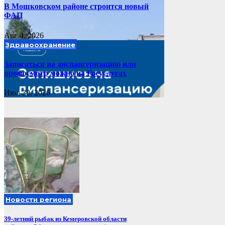
В Мошковском районе строится новый
ФАП
Авг 4, 2026
Здравоохранение
Записаться на диспансеризацию или
профосмотр можно на Госуслугах
Июл 30, 2026
Новости региона
39-летний рыбак из Кемеровской области