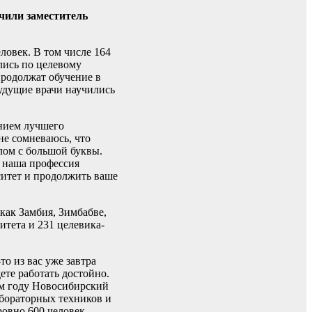
чили заместитель
ловек. В том числе 164
лись по целевому
продолжат обучение в
будущие врачи научились
анием лучшего
не сомневаюсь, что
лом с большой буквы.
о наша профессия
итет и продолжить ваше
как Замбия, Зимбабве,
итета и 231 целевика-
о из вас уже завтра
ете работать достойно.
ом году Новосибирский
абораторных техников и
овно 600 человек.