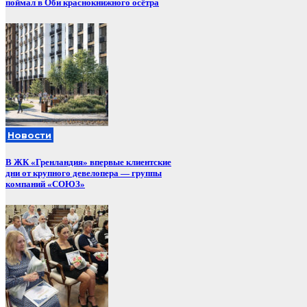
поймал в Оби краснокнижного осётра
Новости
В ЖК «Гренландия» впервые клиентские
дни от крупного девелопера — группы
компаний «СОЮЗ»