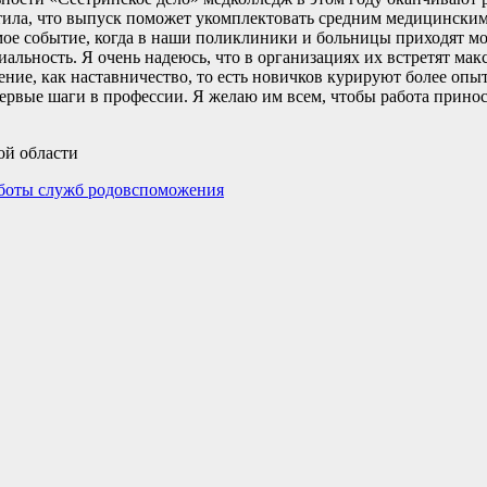
тила, что выпуск поможет укомплектовать средним медицински
мое событие, когда в наши поликлиники и больницы приходят м
альность. Я очень надеюсь, что в организациях их встретят ма
ление, как наставничество, то есть новичков курируют более оп
первые шаги в профессии. Я желаю им всем, чтобы работа принос
ой области
аботы служб родовспоможения