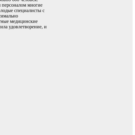
м персоналом многие
олодые специалисты с
ксимально
ытные медицинские
ила удовлетворение, и