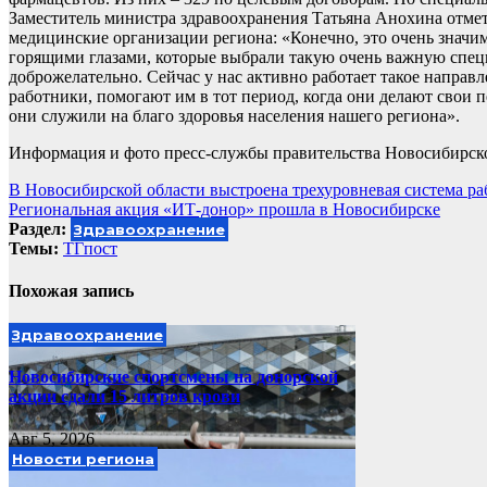
Заместитель министра здравоохранения Татьяна Анохина отме
медицинские организации региона: «Конечно, это очень значи
горящими глазами, которые выбрали такую очень важную специ
доброжелательно. Сейчас у нас активно работает такое направ
работники, помогают им в тот период, когда они делают свои 
они служили на благо здоровья населения нашего региона».
Информация и фото пресс-службы правительства Новосибирск
Навигация
В Новосибирской области выстроена трехуровневая система р
Региональная акция «ИТ-донор» прошла в Новосибирске
по
Раздел:
Здравоохранение
записям
Темы:
ТГпост
Похожая запись
Здравоохранение
Новосибирские спортсмены на донорской
акции сдали 15 литров крови
Авг 5, 2026
Новости региона