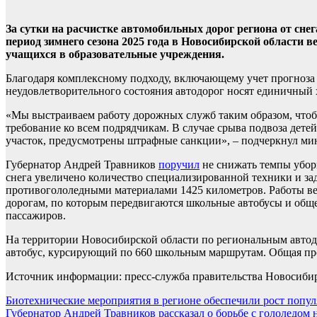
За сутки на расчистке автомобильных дорог региона от сне
период зимнего сезона 2025 года в Новосибирской области в
учащихся в образовательные учреждения.
Благодаря комплексному подходу, включающему учет прогноза п
неудовлетворительного состояния автодорог носят единичный 
«Мы выстраиваем работу дорожных служб таким образом, чтоб
требование ко всем подрядчикам. В случае срыва подвоза дете
участок, предусмотрены штрафные санкции», – подчеркнул ми
Губернатор Андрей Травников
поручил
не снижать темпы уборк
снега увеличено количество специализированной техники и зад
противогололедными материалами 1425 километров. Работы ве
дорогам, по которым передвигаются школьные автобусы и общес
пассажиров.
На территории Новосибирской области по региональным автодо
автобус, курсирующий по 660 школьным маршрутам. Общая протя
Источник информации: пресс-служба правительства Новосиби
Навигация
Биотехнические мероприятия в регионе обеспечили рост попул
Губернатор Андрей Травников рассказал о борьбе с гололедом 