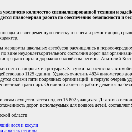
га увеличено количество специализированной техники и задей
едется планомерная работа по обеспечению безопасности и бе
огоды и своевременную очистку от снега и ремонт дорог, срывы
характер.
ы маршруты школьных автобусов расчищались в первоочередном
й по вине неудовлетворительного состояния дорог для организа
нистр транспорта и дорожного хозяйства региона Анатолий Кос
и снега на дорогах и тротуарах. За сутки на расчистке автомоб
ействовано 1125 единиц. Удалось очистить 4824 километров доро
дутся силами пяти подрядных организаций, в первую очередь у
твенный транспорт. Основной акцент в работе делается на безо
рогам осуществляется подвоз 15 802 учащихся. Для этого испо
женность дорог, используемых для подвоза детей, составляет 9
рской области
яций лося и косули
на дорогах региона