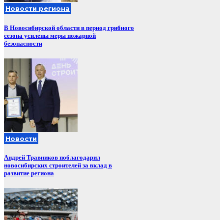
Новости региона
В Новосибирской области в период грибного
сезона усилены меры пожарной
безопасности
Новости
Андрей Травников поблагодарил
новосибирских строителей за вклад в
развитие региона