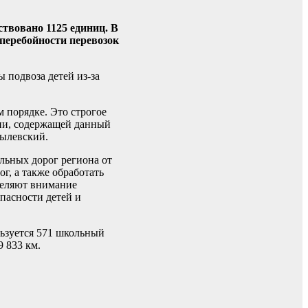
ствовано 1125 единиц. В
сперебойности перевозок
 подвоза детей из-за
 порядке. Это строгое
ции, содержащей данный
тылевский.
ильных дорог региона от
г, а также обработать
деляют внимание
пасности детей и
льзуется 571 школьный
 833 км.