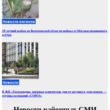
Новости региона
39-летний рыбак из Кемеровской области поймал в Оби краснокнижного
осётра
Новости
В ЖК «Гренландия» впервые клиентские дни от крупного девелопера —
группы компаний «СОЮЗ»