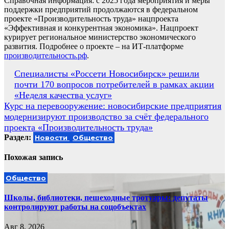
Справочная информация: с 2025 года мероприятия и меры
поддержки предприятий продолжаются в федеральном
проекте «Производительность труда» нацпроекта
«Эффективная и конкурентная экономика». Нацпроект
курирует региональное министерство экономического
развития. Подробнее о проекте – на ИТ-платформе
производительность.рф
.
Навигация
Специалисты «Россети Новосибирск» решили
почти 170 вопросов потребителей в рамках акции
по
«Неделя качества услуг»
записям
Курс на перевооружение: новосибирские предприятия
модернизируют производство за счёт федерального
проекта «Производительность труда»
Раздел:
Новости
Общество
Похожая запись
Общество
Школы, библиотеки, пешеходные тротуары: депутаты
контролируют работы на соцобъектах
Авг 8, 2026